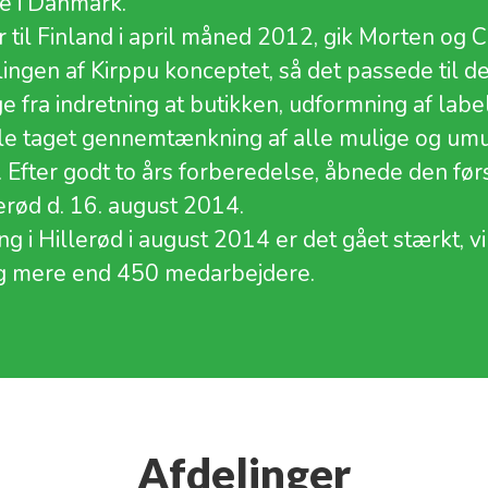
e i Danmark.
r til Finland i april måned 2012, gik Morten og C
ingen af Kirppu konceptet, så det passede til d
e fra indretning at butikken, udformning af label
ele taget gennemtænkning af alle mulige og umu
r. Efter godt to års forberedelse, åbnede den før
lerød d. 16. august 2014.
ng i Hillerød i august 2014 er det gået stærkt, v
og mere end 450 medarbejdere.
Afdelinger