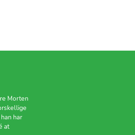
ere Morten
rskellige
 han har
é at