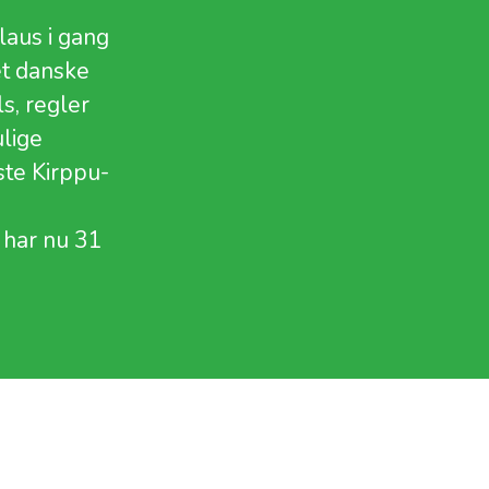
laus i gang
et danske
s, regler
lige
ste Kirppu-
i har nu 31