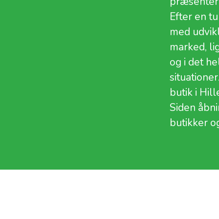
præsenter
Efter en tu
med udvikl
marked, lig
og i det h
situatione
butik i Hil
Siden åbni
butikker 