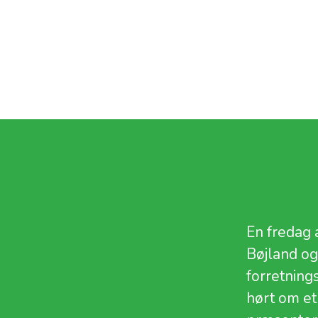
En fredag 
Bøjland og
forretning
hørt om et